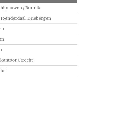
 Rhijnauwen / Bunnik
Hoenderdaal, Driebergen
en
en
n
kantoor Utrecht
bit