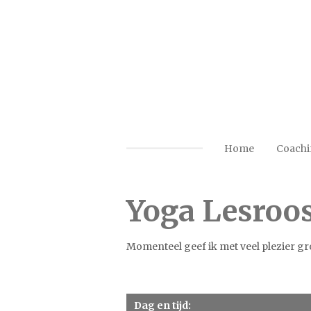
Ga
direct
naar
de
hoofdinhoud
Home
Coach
Yoga Lesroos
Momenteel geef ik met veel plezier gro
Dag en tijd: