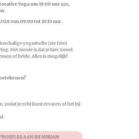
torative Yoga om 19:00 uur
aan,
ur
.
OGA van 09:00 tot 10:15 uur
.
inschalige yogastudio (zie foto)
ng. Het mooie is dat je hier zowel
ssen of beide. Alles is mogelijk!
n betekenen?
zodat je echt kunt ervaren of het bij
af
PROEFLES AAN BIJ MIRJAM