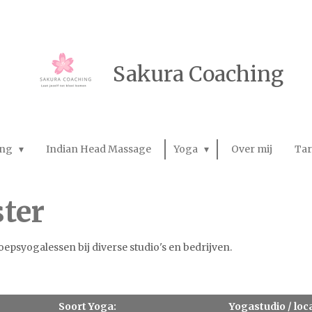
Sakura Coaching
ing
Indian Head Massage
Yoga
Over mij
Tar
ter
epsyogalessen bij diverse studio's en bedrijven.
Soort Yoga:
Yogastudio / loca