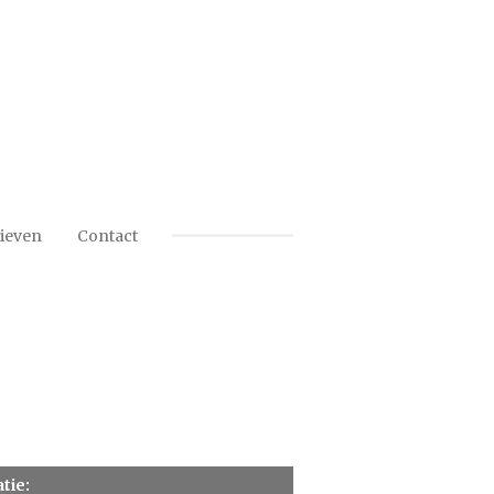
ieven
Contact
tie: