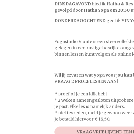
DINSDAGAVOND
bied ik
Hatha & Res
gevolgd door
Hatha Yoga om 20:30 u
DONDERDAGOCHTEND
geef ik
YIN Y
Yogastudio Vionte is een sfeervolle kle
gelegen in een rustige bosrijke omgevi
binnen lessen kunt volgen als online le
Wil jij ervaren wat yoga voor jou ka
VRAAG 2 PROEFLESSEN AAN!
* proef of je een klik hebt
* 2 weken aaneengesloten uitproberen, 
je past. Elke les is namelijk anders.
* niet tevreden, meld je gewoon weer 
Je betaald hiervoor € 18,50.
VRAAG VRIJBLIJVEND EEN 