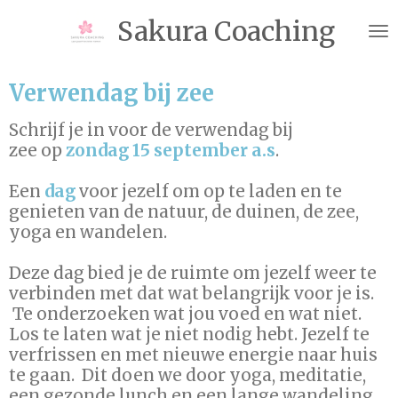
Ga
Sakura Coaching
direct
naar
de
Verwendag bij zee
hoofdinhoud
Schrijf je in voor de verwendag bij
zee
op
zondag 15 september a.s
.
Een
dag
voor jezelf om op te laden en te
genieten van de
natuur, de duinen, de zee,
yoga en wandelen.
Deze dag bied je de ruimte om jezelf weer te
verbinden met dat wat belangrijk voor je is.
Te onderzoeken wat jou voed en wat niet.
Los te laten wat je niet nodig hebt. Jezelf te
verfrissen en met nieuwe energie naar huis
te gaan.
Dit doen we door yoga, meditatie,
een gezonde lunch en een lange wandeling.