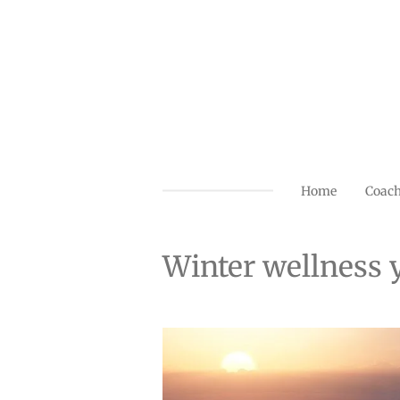
Ga
direct
naar
de
hoofdinhoud
Home
Coac
Winter wellness 