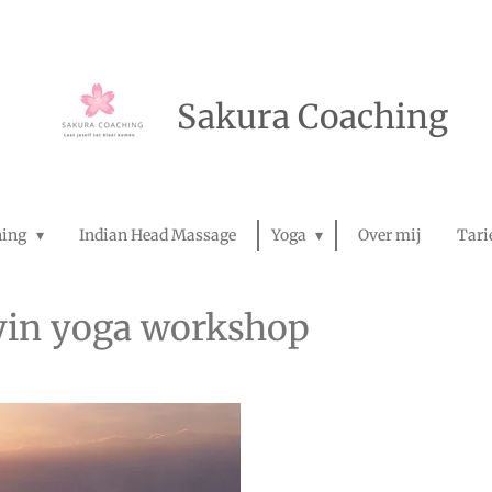
Sakura Coaching
hing
Indian Head Massage
Yoga
Over mij
Tari
yin yoga workshop