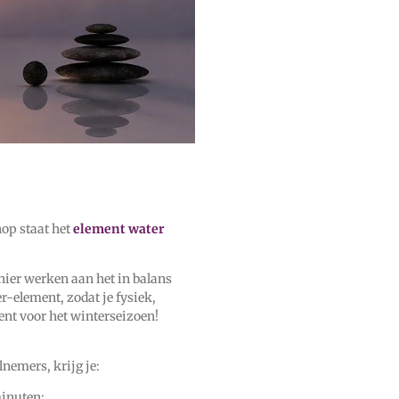
hop staat het
element water
ier werken aan het in balans
-element, zodat je fysiek,
ent voor het winterseizoen!
nemers, krijg je:
minuten;